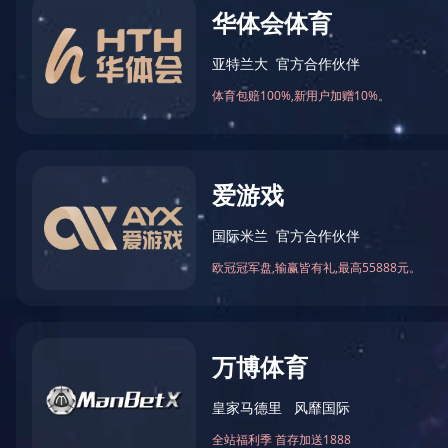
分支组网及移动办公
智能化组网解决方案
新闻资讯

新闻资讯
进一步了解

公司新闻
行业新闻
工程案例

工程案例
进一步了解
