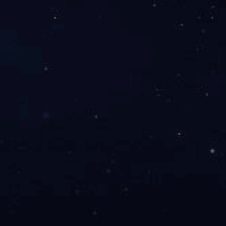
网及移动办公
智能化组网解决方案