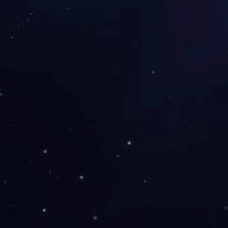
米兰官方网页版
解决方案
弱电系统建设及智能化系统
信息安全整体解决方案
安全云解决
新闻资讯
公司新闻
行业新闻
工程案例
国内案例
国外案例
关于我们
公司简介
企业文化
荣誉资质
发展历程
合作品牌
米兰(中国)
米兰官方网页版
服务热线：
020-87566596
地址：
广州市萝岗区科学城科学大道绿地中央广场E栋2716室